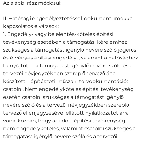
Az alábbi rész módosul:
II. Hatósági engedélyeztetéssel, dokumentumokkal
kapcsolatos elvárások:
1. Engedély- vagy bejelentés-köteles építési
tevékenység esetében a támogatási kérelemhez
szükséges a támogatást igénylő nevére szóló jogerős
és érvényes építési engedélyt, valamint a hatósághoz
benyújtott – a támogatást igénylő nevére szóló és a
tervezői névjegyzékben szereplő tervező által
készített – építészeti-műszaki tervdokumentációt
csatolni. Nem engedélyköteles építési tevékenység
esetén csatolni szükséges a támogatást igénylő
nevére szóló és a tervezői névjegyzékben szereplő
tervező ellenjegyzésével ellátott nyilatkozatot arra
vonatkozóan, hogy az adott építési tevékenység
nem engedélyköteles, valamint csatolni szükséges a
támogatást igénylő nevére szóló és a tervezői