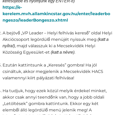
keresőjébe és nyomjunk egy ENTER-t!)
https://e-
kerelem.mvh.allamkincstar.gov.hu/enter/leaderbo
ngeszo/leaderBongeszo.xhtml
A bejövő „VP Leader – Helyi felhívás kereső” oldal Helyi
Akciócsoport legördülő menüjét nyissuk meg
(katt a
, majd válasszuk ki a Mecsekvidék Helyi
nyílra!)
Közösség Egyesület-et
.
(katt a névre)
Ezután kattintsunk a „Keresés” gombra! Ha jól
csináltuk, akkor megjelenik a Mecsekvidék HACS
valamennyi kiírt pályázati felhívása!
Ha tudjuk, hogy ezek közül melyik érdekel minket,
akkor csak annyi teendőnk van, hogy a jobb oldali
„Letöltések” gombra kattintunk. Ekkor egy két
elemből álló legördülő menü jelenik meg! A