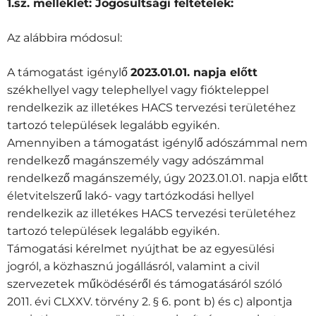
1.sz. melléklet: Jogosultsági feltételek:
Az alábbira módosul:
A támogatást igénylő
2023.01.01. napja előtt
székhellyel vagy telephellyel vagy fiókteleppel
rendelkezik az illetékes HACS tervezési területéhez
tartozó települések legalább egyikén.
Amennyiben a támogatást igénylő adószámmal nem
rendelkező magánszemély vagy adószámmal
rendelkező magánszemély, úgy 2023.01.01. napja előtt
életvitelszerű lakó- vagy tartózkodási hellyel
rendelkezik az illetékes HACS tervezési területéhez
tartozó települések legalább egyikén.
Támogatási kérelmet nyújthat be az egyesülési
jogról, a közhasznú jogállásról, valamint a civil
szervezetek működéséről és támogatásáról szóló
2011. évi CLXXV. törvény 2. § 6. pont b) és c) alpontja