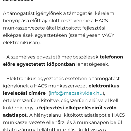
A támogatást igénylőnek a támogatási kérelem
benyújtása előtt ajánlott részt vennie a HACS
munkaszervezete által biztosított fejlesztési
elképzelések egyeztetésén (személyesen VAGY
elektronikusan).
– A személyes egyeztető megbeszélések
telefonon
előre egyeztetett időpontban
lehetségesek.
– Elektronikus egyeztetés esetében a támogatást
igénylőnek a HACS munkaszervezet
elektronikus
levelezési címére
(
info@mecsekvidek.hu
),
értelemszerűen kitöltve, cégszerűen aláírva el kell
küldenie egy, a
fejlesztési elképzeléseiről szóló
adatlapot.
A hiánytalanul kitöltött adatlapot a HACS
munkaszervezete ellenőrzi és 3 munkanapon belül
iktatószámmal ellátott igazolást küld vissza a