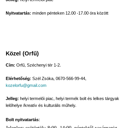
Nyitvatartás:
minden pénteken 12.00 -17.00 óra között
Közel (Orfű)
Cím:
Orfű, Széchenyi tér 1-2.
Elérhetőség:
Szél Zsóka, 0670-566-99-44,
kozelorfu@gmail.com
Jelleg:
helyi termelői piac, helyi termék bolt és lelkes tárgyak
lelőhelye /kreatív és kulturális műhely.
:
Bolt nyitvatartás
Jelenleg: csütörtök: 8:00 -14:00, péntektől vasárnapig