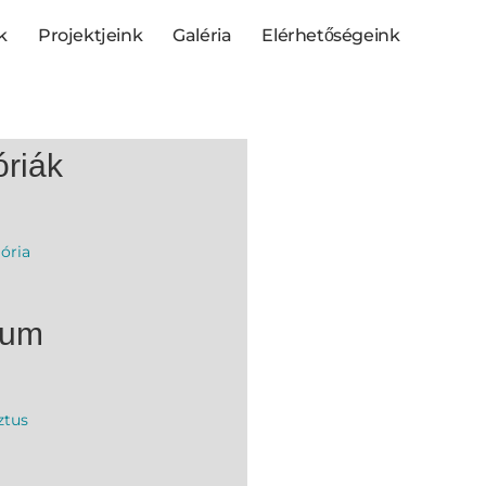
k
Projektjeink
Galéria
Elérhetőségeink
riák
ória
vum
ztus