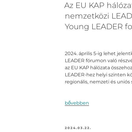
Az EU KAP hálózat
nemzetközi LEADE
Young LEADER f
2024. április 5-ig lehet jele
LEADER fórumon való részvét
az EU KAP hálózata összehoz
LEADER-hez helyi szinten köt
regionális, nemzeti és uniós 
bővebben
2024.03.22.