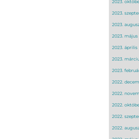
2023. októb
2023. szept
2023. augus
2023. május
2023. április
2023. márci
2023. februá
2022. decem
2022. nove
2022. októb
2022. szept
2022. augus