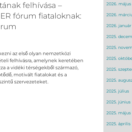
ának felhívása –
2026. május
R fórum fiataloknak:
2026. márci
orum
2026. január
2025. decem
2025. nove
ntkezni az első olyan nemzetközi
2025. októb
eli felhívásra, amelynek keretében
za a vidéki térségekből származó,
2025. szept
ődő, motivált fiatalokat és a
2025. augus
szintű szervezeteket.
2025. július
2025. június
2025. május
2025. április