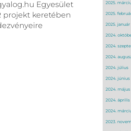
yalog.hu Egyesület
2025. márci
R projekt keretében
2025. februá
dezvényeire
2025. január
2024. októb
2024. szept
2024. augus
2024. július
2024. június
2024. május
2024. április
2024. márci
2023. nove