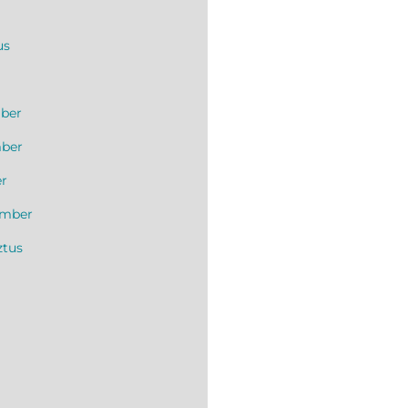
us
ber
mber
er
ember
ztus