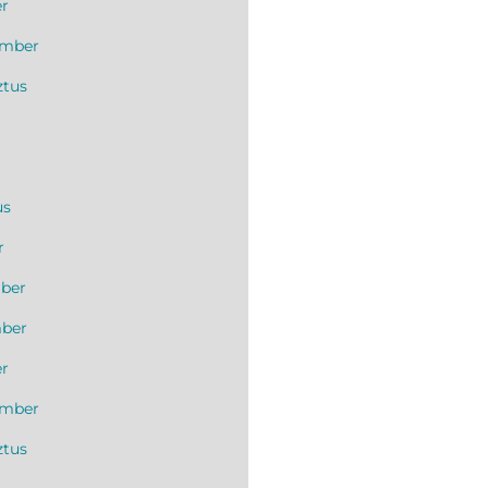
er
ember
ztus
us
r
ber
mber
er
ember
ztus