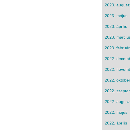
2023. augusz
2023. május
2023. április
2023. márciu
2023. február
2022. decem
2022. novem
2022. októbe
2022. szepte
2022. augusz
2022. május
2022. április