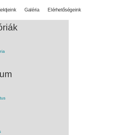
jektjeink
Galéria
Elérhetőségeink
riák
ria
vum
tus
s