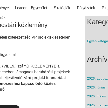
mények
Leader
Egyesület
Stratégiák
Pályázatok
Pro
DÉK
Kategó
incstári közlemény
tételi kötelezettség VP projektek esetében!
Egyéb kategó
figyelem!
Archí
4. (VII. 19.) számú KÖZLEMÉNYE a
eretében támogatott beruházási projektek
l teljesítendő
záró projekt fenntartási
2026. augusz
ellenőrzéshez kapcsolódó köztes
2026. június
g
ről.
2026. május
2026. márciu