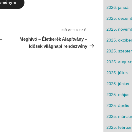
leményre
2026. január
2025. decem
2025. novem
KÖVETKEZŐ
 –
Meghívó – Életkerék Alapítvány –
2025. októbe
Idősek világnapi rendezvény
2025. szepte
2025. augusz
2025. július
2025. június
2025. május
2025. április
2025. márciu
2025. február