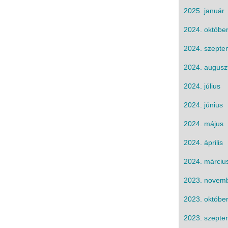
2025. január
2024. októbe
2024. szepte
2024. augusz
2024. július
2024. június
2024. május
2024. április
2024. márciu
2023. novem
2023. októbe
2023. szepte