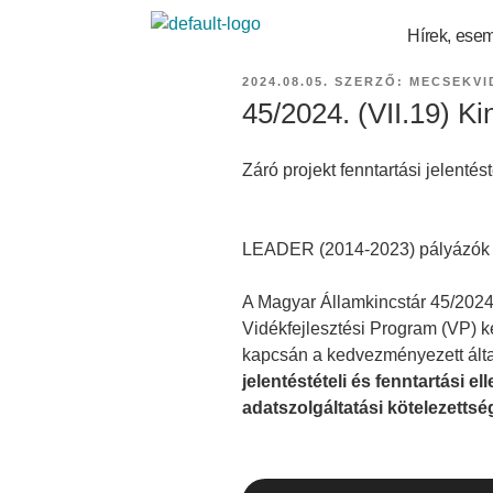
Hírek, ese
2024.08.05.
SZERZŐ:
MECSEKVI
45/2024. (VII.19) K
Záró projekt fenntartási jelentés
LEADER (2014-2023) pályázók 
A Magyar Államkincstár 45/202
Vidékfejlesztési Program (VP) k
kapcsán a kedvezményezett álta
jelentéstételi és fenntartási 
adatszolgáltatási kötelezettsé