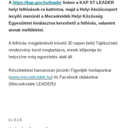
A
https://kap.gov.hu/leader
linken a KAP ST LEADER
helyi felhívások-ra kattintva, majd a Helyi Akciócsoport
lenyíló menünél a Mecsekvidék Helyi Közösség
Egyesületet kiválasztva kereshető a felhívás, valamint
annak mellékletei.
A felhívás megjelenését követő 30 napon belül Tájékoztató
rendezvény kerül megtartásra, ennek időpontja és
helyszíne még egyeztetés alatt áll.
Részletekkel hamarosan jövünk! Figyeljék honlapunkat
(
www.mecsekvidek.hu
) és Facebook oldalunkat
(Mecsekvidek LEADER)!
ELŐZŐ