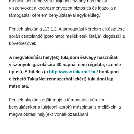
megfelelően rendezett tulajdoni és/vagy használati
viszonyokat a kedvezményezett biztosítja és igazolja a
támogatási kérelem benyújtásával egyidejűleg.”
Fentiek alapján a „13.1.2. A támogatási kérelem elkészítése
során csatolandó (pótolható) mellékletek listája” kiegészül a
következővel:
A megvalósítási hely(ek) tulajdoni és/vagy használati
viszonyok igazolására 30 napnál nem régebbi, szemle
típusú, E-hiteles (a
http://www.takarnet.hu/
honlapon
elérhető TakarNet rendszerből lekért) tulajdoni lap
másolata.
Fentiek alapján kérjük majd a támogatási kérelem
benyújtásakor a tulajdoni lap(ok) másolatát is mellékelni a
megvalósítási hely(ek) vonatkozásában!