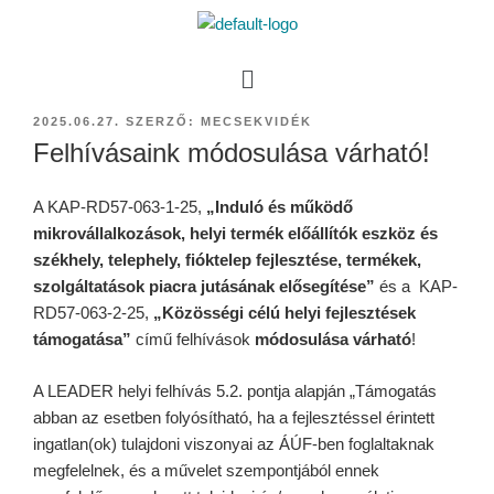
2025.06.27.
SZERZŐ:
MECSEKVIDÉK
Felhívásaink módosulása várható!
A KAP-RD57-063-1-25,
„Induló és működő
mikrovállalkozások, helyi termék előállítók eszköz és
székhely, telephely, fióktelep fejlesztése, termékek,
szolgáltatások piacra jutásának elősegítése”
és a KAP-
RD57-063-2-25,
„Közösségi célú helyi fejlesztések
támogatása”
című felhívások
módosulása várható
!
A LEADER helyi felhívás 5.2. pontja alapján „Támogatás
abban az esetben folyósítható, ha a fejlesztéssel érintett
ingatlan(ok) tulajdoni viszonyai az ÁÚF-ben foglaltaknak
megfelelnek, és a művelet szempontjából ennek